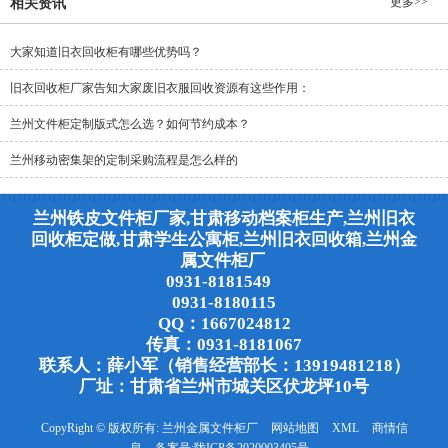
更多>>
相关资讯
大家知道旧衣回收柜有哪些优势吗？
旧衣回收柜厂家告知大家废旧衣服回收资源有这些作用：
兰州文件柜定制版式怎么选？如何节约成本？
兰州移动密集架的定制采购流程是怎么样的
兰州铁皮文件柜厂家,甘肃移动档案柜生产,兰州旧衣
回收柜定做,甘肃学生公寓柜,兰州旧衣回收箱,兰州金
属文件柜厂
0931-8181549
0931-8180115
QQ：1667024812
传真：0931-8181067
联系人：薛小军（销售经营部长：13919481218）
厂址：甘肃省兰州市城关区伏龙坪10号
CopyRight © 版权所有:
兰州金属文件柜厂
网站地图
XML
商情信