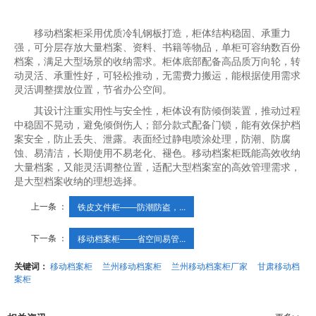
移动档案柜采用优质冷轧钢板打造，柜体结构稳固、承重力
强，可分层存放大量档案、资料、书籍等物品，单柜可容纳数百份
档案，满足大型场景的收纳需求。柜体底部配备高品质万向轮，转
动灵活、承重性好，可轻松推动，无需费力搬运，能根据使用需求
灵活调整摆放位置，节省办公空间。
其设计注重实用性与安全性，柜体设有防倾倒装置，推动过程
中稳固不晃动，避免倾倒伤人；部分款式配备门锁，能有效保护档
案安全，防止丢失、泄露。表面经过静电喷涂处理，防潮、防腐
蚀、易清洁，长期使用不易老化、褪色。移动档案柜既能高效收纳
大量档案，又能灵活调整位置，适配大型档案室的高效管理需求，
是大型档案收纳的理想选择。
上一条 ：
铁皮文件柜——防潮防盗，...
下一条 ：
移动档案柜——省空间易管...
关键词：
移动档案柜
兰州移动档案柜
兰州移动档案柜厂家
甘肃移动档
案柜