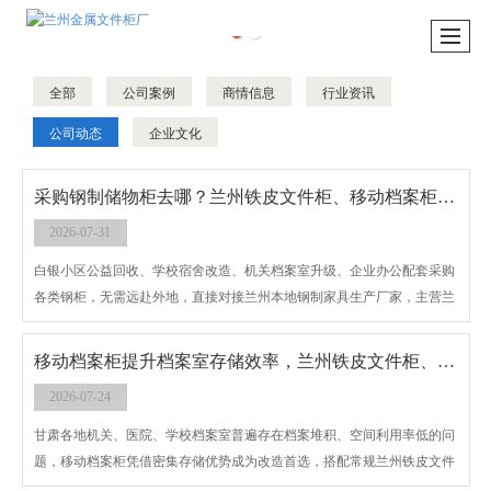
全部
公司案例
商情信息
行业资讯
公司动态
企业文化
采购钢制储物柜去哪？兰州铁皮文件柜、移动档案柜、旧衣回收柜、公寓柜源头厂家
2026-07-31
白银小区公益回收、学校宿舍改造、机关档案室升级、企业办公配套采购
各类钢柜，无需远赴外地，直接对接兰州本地钢制家具生产厂家，主营兰
州铁皮文件柜、移动档案柜、甘肃旧衣回收柜、学生公寓柜，直达白银平
川、靖远、景泰、会宁，物流成本更低、售后更便捷。
移动档案柜提升档案室存储效率，兰州铁皮文件柜、学生公寓柜现货批发
2026-07-24
甘肃各地机关、医院、学校档案室普遍存在档案堆积、空间利用率低的问
题，移动档案柜凭借密集存储优势成为改造首选，搭配常规兰州铁皮文件
柜、学生公寓柜、甘肃旧衣回收柜，本地厂家一站式配齐各类钢制储物设