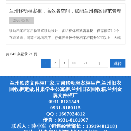
利用的重要载体，既解决了居民旧衣处理难题，又助力甘肃实现低碳环保
发展目标，适配全省各地的投放需求。
兰州移动档案柜，高效省空间，赋能兰州档案规范管理
2026-05-07
移动档案柜采用轨道式移动设计，多组柜体可紧密靠拢，仅需预留1-2个
存取通道，同等占地面积下，存储容量较传统档案柜提升50%以上，大幅
节省办公空间。柜体采用优质钢材打造，搭配密封胶条设计，具备防潮、
防尘、防盗、防倾倒功能，可有效保护档案长期完好保存，适配兰州干燥
共 242 条记录 21 页
多风沙的环境。
跳转
1
2
3
>>
21
兰州铁皮文件柜厂家,甘肃移动档案柜生产,兰州旧衣
回收柜定做,甘肃学生公寓柜,兰州旧衣回收箱,兰州金
属文件柜厂
0931-8181549
0931-8180115
QQ：1667024812
传真：0931-8181067
联系人：薛小军（销售经营部长：13919481218）