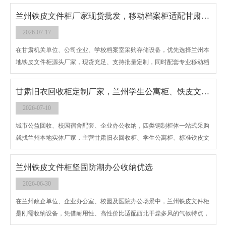
备。
兰州铁皮文件柜厂家现货批发，移动档案柜适配甘肃企事业单位档案室
2026-07-17
在甘肃机关单位、公司企业、学校档案室采购存储设备，优先选择兰州本
地铁皮文件柜源头厂家，现货充足、支持批量定制，同时配套专业移动档
案柜，解决大量卷宗存放空间不足难题，覆盖兰州、白银、天水、武威全
省供货。
甘肃旧衣回收柜定制厂家，兰州学生公寓柜、铁皮文件柜一站式供应
2026-07-10
城市公益回收、校园宿舍配套、企业办公收纳，四类钢制柜体一站式采购
就找兰州本地实体厂家，主营甘肃旧衣回收柜、学生公寓柜、标准铁皮文
件柜、移动档案柜，全品类自主生产，可批量批发、个性化定制，配送覆
盖甘肃全省各市县。
兰州铁皮文件柜坚固防潮办公收纳优选
2026-06-30
在兰州政企单位、企业办公室、校园及医院办公场景中，兰州铁皮文件柜
是刚需收纳设备，凭借耐用性、高性价比适配西北干燥多风的气候特点，
成为本地办公家具主流选择。本地厂家生产的铁皮文件柜均采用国标加厚