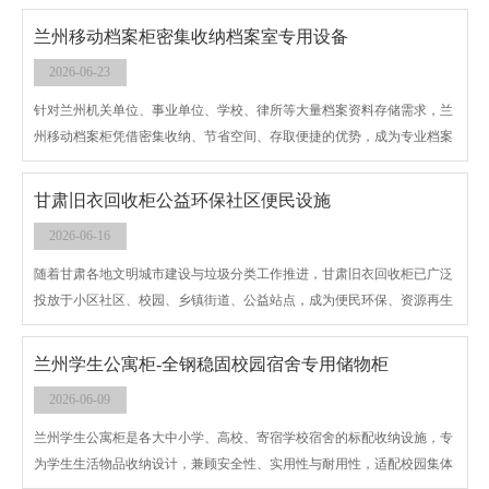
冷轧钢板打造，整体焊接成型，结构稳固不易变形，每层承重能力强，可
兰州移动档案柜密集收纳档案室专用设备
长期存放合同资料、财务凭证、办公耗材等各类物品。
2026-06-23
针对兰州机关单位、事业单位、学校、律所等大量档案资料存储需求，兰
州移动档案柜凭借密集收纳、节省空间、存取便捷的优势，成为专业档案
室核心配套设备。相较于固定档案柜，移动式设计可灵活推拉开合，无需
预留大面积固定通道，大幅提升档案室空间利用率，扩容效果显著。
甘肃旧衣回收柜公益环保社区便民设施
2026-06-16
随着甘肃各地文明城市建设与垃圾分类工作推进，甘肃旧衣回收柜已广泛
投放于小区社区、校园、乡镇街道、公益站点，成为便民环保、资源再生
的重要基础设施。设备专为旧衣物、旧鞋帽、床上用品等废旧纺织品回收
设计，助力闲置衣物循环利用，践行绿色低碳环保理念。
兰州学生公寓柜-全钢稳固校园宿舍专用储物柜
2026-06-09
兰州学生公寓柜是各大中小学、高校、寄宿学校宿舍的标配收纳设施，专
为学生生活物品收纳设计，兼顾安全性、实用性与耐用性，适配校园集体