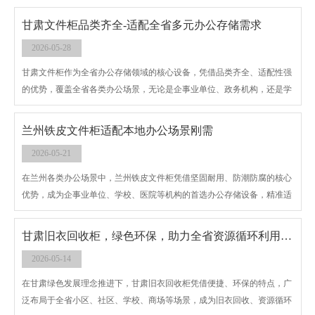
居住场景。产品采用优质冷轧钢板精工制作，整体一体成型，无尖锐棱
角，打磨光滑，杜绝学生磕碰划伤，符合校园安全标准。
甘肃文件柜品类齐全-适配全省多元办公存储需求
2026-05-28
甘肃文件柜作为全省办公存储领域的核心设备，凭借品类齐全、适配性强
的优势，覆盖全省各类办公场景，无论是企事业单位、政务机构，还是学
校、医院、企业厂房，都能找到适配的产品，助力甘肃办公场景实现文
件、资料的规范存储与高效管理。
兰州铁皮文件柜适配本地办公场景刚需
2026-05-21
在兰州各类办公场景中，兰州铁皮文件柜凭借坚固耐用、防潮防腐的核心
优势，成为企事业单位、学校、医院等机构的首选办公存储设备，精准适
配兰州干旱少雨、风沙大的地域特点，兼顾实用性与经济性，助力本地办
公场景实现文件规范存储。
甘肃旧衣回收柜，绿色环保，助力全省资源循环利用
2026-05-14
在甘肃绿色发展理念推进下，甘肃旧衣回收柜凭借便捷、环保的特点，广
泛布局于全省小区、社区、学校、商场等场景，成为旧衣回收、资源循环