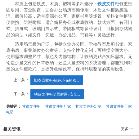
材质上包括铁皮、木质、塑料等多种选择：
铁皮文件柜
侧重坚
固耐用、安全防盗，适合办公场所高频使用；木质文件柜质感温
润、颜值较高，适合高端办公区、家庭书房等场景；塑料文件柜轻
便便携、防潮耐腐，适合简易办公或家庭收纳。款式方面，有开门
式、抽屉式、玻璃门展示式、带隔板式等多种设计，可根据存储物
品的类型（如文件、凭证、办公用品、书籍等）灵活选择。
适用场景极为广泛，包括企业办公区、学校教室及图书馆、家
庭书房、事业单位办公室等。支持个性化定制，可根据空间大小、
使用需求调整尺寸、颜色及内部结构，让收纳更贴合实际需求。无
论是少量文件的日常收纳，还是大量资料的系统管理，都能找到对
应的文件柜款式，是提升收纳效率、保持环境整洁的实用设备。
上一条 ：
旧衣回收柜-绿色环保的衣...
下一条 ：
铁皮文件柜坚固耐用+安全...
关键词：
甘肃文件柜
甘肃文件柜厂家
甘肃文件柜定制
甘肃文件柜厂家
电话
更多>>
相关资讯