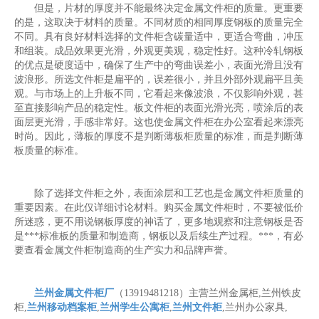
但是，片材的厚度并不能最终决定金属文件柜的质量。更重要
的是，这取决于材料的质量。不同材质的相同厚度钢板的质量完全
不同。具有良好材料选择的文件柜含碳量适中，更适合弯曲，冲压
和组装。成品效果更光滑，外观更美观，稳定性好。这种冷轧钢板
的优点是硬度适中，确保了生产中的弯曲误差小，表面光滑且没有
波浪形。所选文件柜是扁平的，误差很小，并且外部外观扁平且美
观。与市场上的上升板不同，它看起来像波浪，不仅影响外观，甚
至直接影响产品的稳定性。板文件柜的表面光滑光亮，喷涂后的表
面层更光滑，手感非常好。这也使金属文件柜在办公室看起来漂亮
时尚。因此，薄板的厚度不是判断薄板柜质量的标准，而是判断薄
板质量的标准。
除了选择文件柜之外，表面涂层和工艺也是金属文件柜质量的
重要因素。在此仅详细讨论材料。购买金属文件柜时，不要被低价
所迷惑，更不用说钢板厚度的神话了，更多地观察和注意钢板是否
是***标准板的质量和制造商，钢板以及后续生产过程。***，有必
要查看金属文件柜制造商的生产实力和品牌声誉。
兰州金属文件柜厂
（13919481218）主营兰州金属柜,兰州铁皮
柜,
兰州移动档案柜
,
兰州学生公寓柜
,
兰州文件柜
,兰州办公家具,