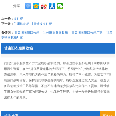
分享：
上一条：
文件柜
下一条：
兰州铁皮柜-甘肃铁皮文件柜
关键词：
甘肃旧衣服回收箱
兰州旧衣服回收箱
甘肃旧衣服回收箱厂家
甘肃
衣物回收箱厂家
甘肃旧衣服回收箱
我们知道衣服的生产方式是纺织品制造的、那么这些衣服都是属于可以回收利
用再生资源、在***提倡节能减排的大环境下、纺织行业在控制印染污水排放、
降低用电、用水等能耗方面作出了积极的努力、取得了不小成绩、为落实***节
能减排战略目标、保护我们赖以生存的地球、纺织企业通过投入资金、改造设
备和创新技术工艺等举措、不折不扣地为减少排放和污染作出了贡献。既带动
了旧衣物回收箱厂家的经济效益、也保护了环境。为进一步推进纺织行业节能
减排工作的开展。
相关推荐