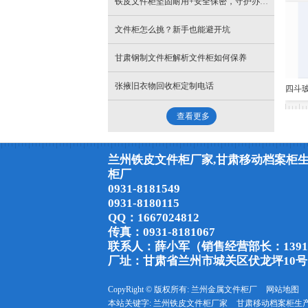
铁皮文件柜坚固耐用+安全保密，守护办公资料存储安全
​文件柜怎么挑？新手也能避开坑
甘肃钢制文件柜解析文件柜如何保养
张掖旧衣物回收柜定制电话
查看更多
兰州铁皮文件柜厂家,甘肃移动档案柜生
柜厂
0931-8181549
0931-8180115
QQ：1667024812
传真：0931-8181067
联系人：薛小军（销售经营部长：139194
厂址：甘肃省兰州市城关区伏龙坪10号
CopyRight © 版权所有:
兰州金属文件柜厂
网站地图
本站关键字:
兰州铁皮文件柜厂家
甘肃移动档案柜生