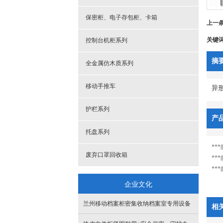
保密柜、电子存包柜、卡箱
上一
关键
控制台机柜系列
摘
全金属仿木质系列
移动手推车
异
护栏系列
产
托盘系列
**
废弃口罩回收箱
**
**
企业文化
兰州移动档案柜密集收纳档案室专用设备
相