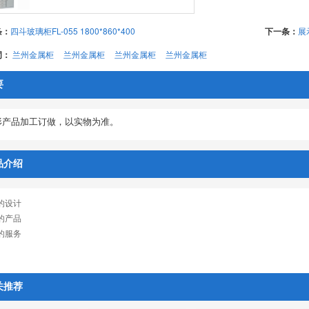
条：
四斗玻璃柜FL-055 1800*860*400
下一条：
展
词：
兰州金属柜
兰州金属柜
兰州金属柜
兰州金属柜
要
形产品加工订做，以实物为准。
品介绍
*的设计
*的产品
*的服务
关推荐